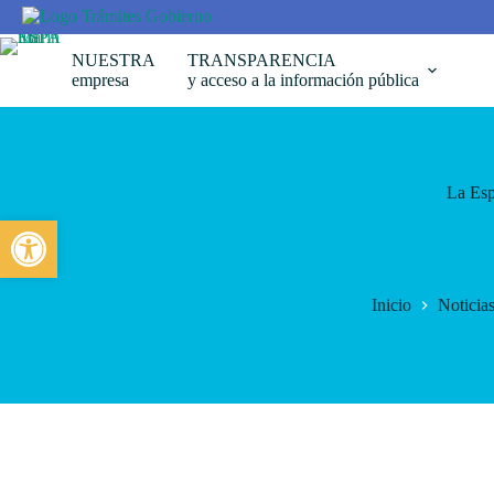
Saltar
al
contenido
NUESTRA
TRANSPARENCIA
empresa
y acceso a la información pública
La Esp
Abrir barra de herramientas
Inicio
Noticia