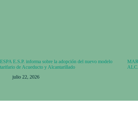
ESPA E.S.P. informa sobre la adopción del nuevo modelo
MAR
tarifario de Acueducto y Alcantarillado
ALC
julio 22, 2026