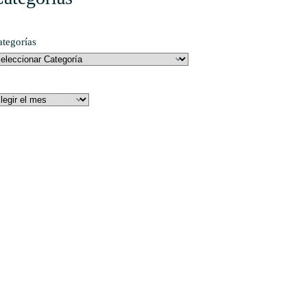
ategorías
rchivos