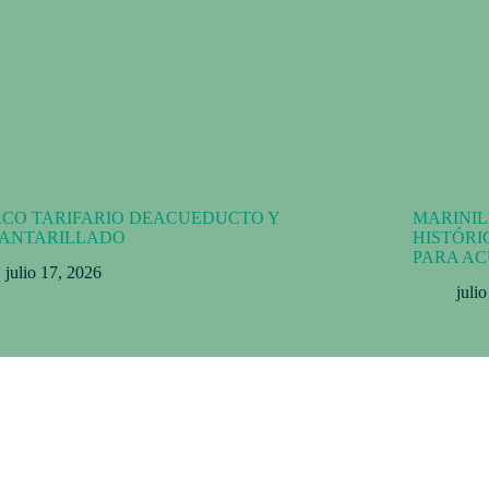
CO TARIFARIO DEACUEDUCTO Y
MARINIL
ANTARILLADO
HISTÓRI
PARA A
julio 17, 2026
juli