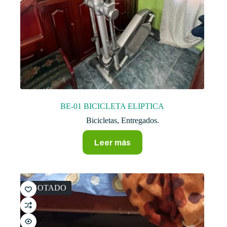
BE-01 BICICLETA ELIPTICA
Bicicletas
,
Entregados.
Leer más
AGOTADO