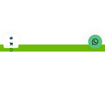
Empresa de Servicios Públicos de San
José de la Marinilla
Notificaciones judiciales
Dando cumplimiento al artículo 197 de la Ley 1437 de 2011, la
ESPA Marinilla, dispone del correo electrónico para
notificaciones judiciales:
espa@espamarinilla.gov.co