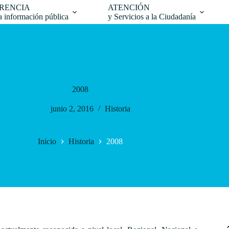
RENCIA
ATENCIÓN
la información pública
y Servicios a la Ciudadanía
2008
junio 2, 2016
Historia
Inicio
Historia
2008