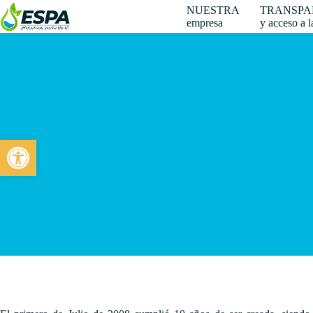
Saltar
NUESTRA
TRANSPA
al
empresa
y acceso a 
contenido
Abrir barra de herramientas