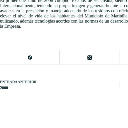
El primero de Julio de 2008 cumplió 10 años de ser creada, siendo 
Internacionalmente, teniendo su propia imagen y generando ante la c
avances en la prestación y manejo adecuado de los residuos con eficie
elevar el nivel de vida de los habitantes del Municipio de Marinil
utilizando, además tecnologías acordes con las normas de un desarrollo
la Empresa.
ENTRADA
ANTERIOR
2000