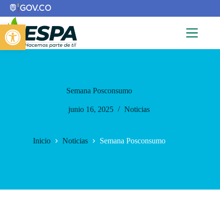
Saltar
al
contenido
Abrir barra de herramientas
Semana Posconsumo
junio 16, 2025
Noticias
Inicio
Noticias
Semana Posconsumo