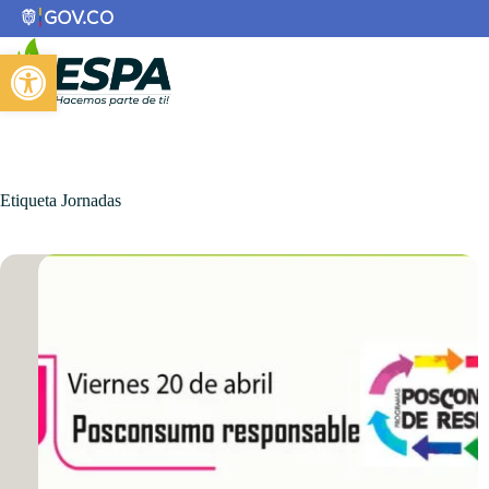
Saltar
al
contenido
Abrir barra de herramientas
Etiqueta
Jornadas