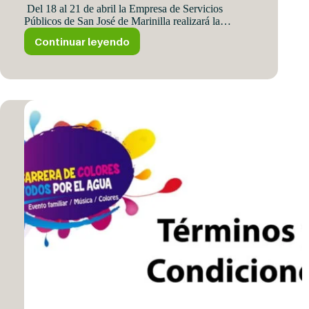
Del 18 al 21 de abril la Empresa de Servicios
Públicos de San José de Marinilla realizará la…
Continuar leyendo
Jornada
de
Recolección
de
Residuos
Especiales